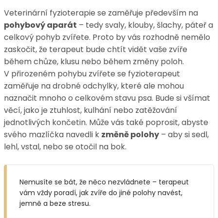
Veterinární fyzioterapie se zaměřuje především na
pohybový aparát
– tedy svaly, klouby, šlachy, páteř a
celkový pohyb zvířete. Proto by vás rozhodně nemělo
zaskočit, že terapeut bude chtít vidět vaše zvíře
během chůze, klusu nebo během změny poloh.
V přirozeném pohybu zvířete se fyzioterapeut
zaměřuje na drobné odchylky, které ale mohou
naznačit mnoho o celkovém stavu psa. Bude si všímat
věcí, jako je ztuhlost, kulhání nebo zatěžování
jednotlivých končetin. Může vás také poprosit, abyste
svého mazlíčka navedli k
změně polohy
– aby si sedl,
lehl, vstal, nebo se otočil na bok.
Nemusíte se bát, že něco nezvládnete – terapeut
vám vždy poradí, jak zvíře do jiné polohy navést,
jemně a beze stresu.