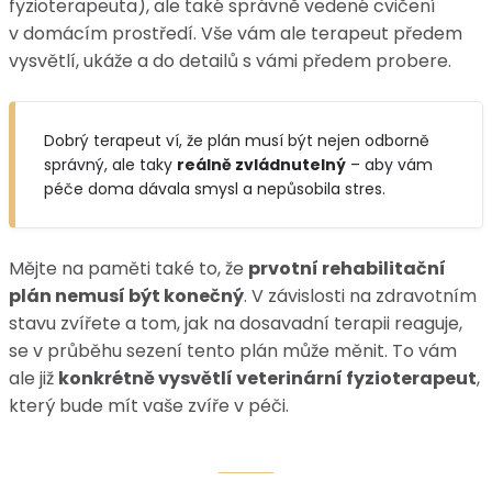
fyzioterapeuta), ale také správně vedené cvičení
v domácím prostředí. Vše vám ale terapeut předem
vysvětlí, ukáže a do detailů s vámi předem probere.
Dobrý terapeut ví, že plán musí být nejen odborně
správný, ale taky
reálně zvládnutelný
– aby vám
péče doma dávala smysl a nepůsobila stres.
Mějte na paměti také to, že
prvotní rehabilitační
plán nemusí být konečný
. V závislosti na zdravotním
stavu zvířete a tom, jak na dosavadní terapii reaguje,
se v průběhu sezení tento plán může měnit. To vám
ale již
konkrétně vysvětlí veterinární fyzioterapeut
,
který bude mít vaše zvíře v péči.