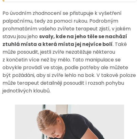
Po úvodním zhodnocení se přistupuje k vyšetření
palpačnímu, tedy za pomoci rukou. Podrobným
prohmatáním vašeho zvířete terapeut zjistí, v jakém
stavu jsou jeho
svaly, kde na jeho těle se nachází
ztuhlá místa a která místa jej nejvíce bolí
. Také
může posoudit, jestli zvíře nezatěžuje některou
z končetin více než by mělo. Tato manipulace se
obvykle provádí ve stoje, podle potřeby ale můžete
být požádáni, aby si zvíře lehlo na bok. V takové poloze
může terapeut detailněji posoudit i rozsah pohybu
jednotlivých kloubů.