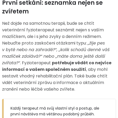
První setkání: seznamka nejen se
zvířetem
Než dojde na samotnou terapii, bude se chtít
veterinární fyzioterapeut seznámit nejen s vaším
mazlíčkem, ale i s jeho zvyky a denním režimem.
Nebuďte proto zaskočeni otázkami typu:
„žije pes
v bytě nebo na zahradě?“, „kolik schodů denně váš
mazlíček zdolává?“ nebo „máte doma ještě další
zvířata?“
. Fyzioterapeut
potřebuje vědět co nejvíce
informací o vašem společném soužití
, aby mohl
sestavit vhodný rehabilitační plán. Také bude chtít
vidět veterinární zprávu a informace o aktuálním
zranění nebo léčbě vašeho zvířete.
Každý terapeut má svůj vlastní styl a postup, ale
první návštěva má většinou podobný průběh.