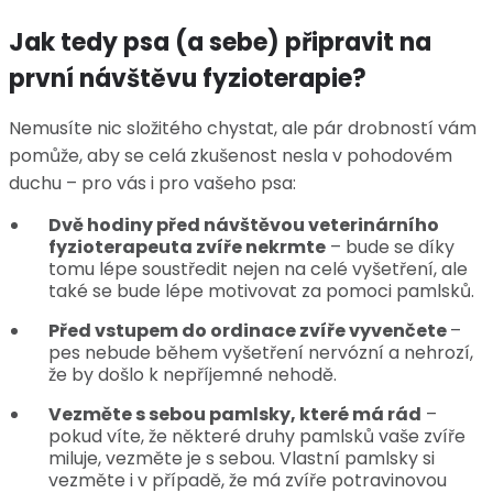
Jak tedy psa (a sebe) připravit na
první návštěvu fyzioterapie?
Nemusíte nic složitého chystat, ale pár drobností vám
pomůže, aby se celá zkušenost nesla v pohodovém
duchu – pro vás i pro vašeho psa:
Dvě hodiny před návštěvou veterinárního
fyzioterapeuta zvíře nekrmte
– bude se díky
tomu lépe soustředit nejen na celé vyšetření, ale
také se bude lépe motivovat za pomoci pamlsků.
Před vstupem do ordinace zvíře vyvenčete
–
pes nebude během vyšetření nervózní a nehrozí,
že by došlo k nepříjemné nehodě.
Vezměte s sebou pamlsky, které má rád
–
pokud víte, že některé druhy pamlsků vaše zvíře
miluje, vezměte je s sebou. Vlastní pamlsky si
vezměte i v případě, že má zvíře potravinovou