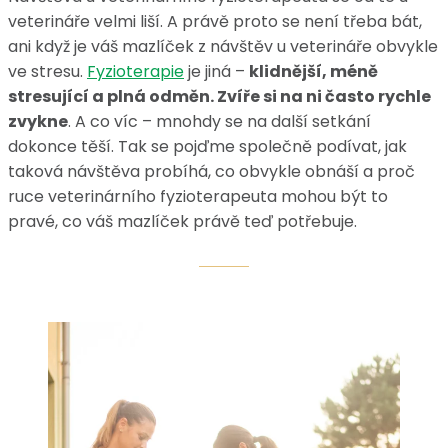
veterináře velmi liší. A právě proto se není třeba bát,
ani když je váš mazlíček z návštěv u veterináře obvykle
ve stresu.
Fyzioterapie
je jiná –
klidnější, méně
stresující a plná odměn
. Zvíře si na ni často rychle
zvykne
. A co víc – mnohdy se na další setkání
dokonce těší. Tak se pojďme společně podívat, jak
taková návštěva probíhá, co obvykle obnáší a proč
ruce veterinárního fyzioterapeuta mohou být to
pravé, co váš mazlíček právě teď potřebuje.