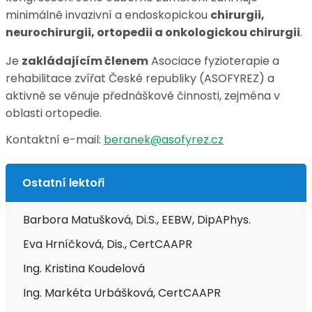
minimálně invazivní a endoskopickou
chirurgii,
neurochirurgii, ortopedii a onkologickou chirurgii
.
Je
zakládajícím členem
Asociace fyzioterapie a
rehabilitace zvířat České republiky (ASOFYREZ) a
aktivně se věnuje přednáškové činnosti, zejména v
oblasti ortopedie.
Kontaktní e-mail:
beranek@asofyrez.cz
Ostatní lektoři
Barbora Matušková, Di.S., EEBW, DipAPhys.
Eva Hrníčková, Dis., CertCAAPR
Ing. Kristina Koudelová
Ing. Markéta Urbášková, CertCAAPR