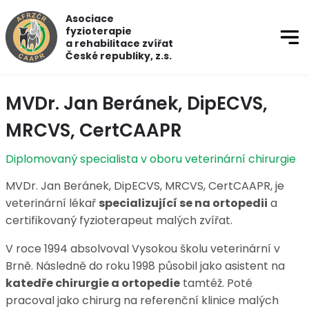
Asociace
fyzioterapie
a rehabilitace zvířat
České republiky, z.s.
MVDr. Jan Beránek, DipECVS,
MRCVS, CertCAAPR
Diplomovaný specialista v oboru veterinární chirurgie
MVDr. Jan Beránek, DipECVS, MRCVS, CertCAAPR, je
veterinární lékař
specializující se na ortopedii
a
certifikovaný fyzioterapeut malých zvířat.
V roce 1994 absolvoval Vysokou školu veterinární v
Brně. Následně do roku 1998 působil jako asistent na
katedře chirurgie a ortopedie
tamtéž. Poté
pracoval jako chirurg na referenční klinice malých