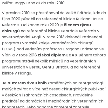
zvířat Jaggy Brno až do roku 2010.
V prosinci 2010 se přestěhoval do Velké Británie, kde do
října 2020 působil na referenční klinice Rutland House
Referrals. Od konce roku 2020 je
členem týmu
chirurgů
na referenční klinice Kentdale Referrals v
severozápadní Anglii. V roce 2013 dokončil rezidenční
program Evropské koleje veterinárních chirurgů
(ECVS) pod vedením profesora Dragana Lorinsona ve
Vídni a v roce 2018
získal diplom ECVS
. Během tohoto
programu strávil několik měsíců na veterinárních
univerzitách v Bernu, Gentu, Bristolu a na referenční
klinice v Pidingu.
Je
autorem dvou knih
zaměřených na rentgenologii
malých zvířat a více než deseti chirurgických publikací
v českých i zahraničních časopisech. Pravidelně
přednáší na domácích i mezinárodních veterinárních
kongresech. Jeho odborné zaměření zahrnuje